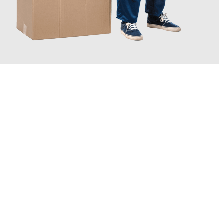
JETZT ANFRAGEN
Erleben Sie mit Umzugsmeister Berg Trier, wie
einfach und
stressfrei Ihr Umzug Trier Hastings
sein kann. Unser
Expertenteam steht bereit, um Ihnen einen reibungslosen
Übergang in Ihr neues Zuhause zu garantieren.
Jetzt
unverbindliches Angebot
erhalten &