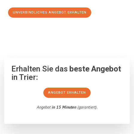
UNVERBINDLICHES ANGEBOT ERHALTEN
100% unverbindlich
– Garantiert eine Antwort
innerhalb von 15
Minuten
.
Erhalten Sie das
beste Angebot
in Trier:
ANGEBOT ERHALTEN
Angebot
in 15 Minuten
(garantiert).