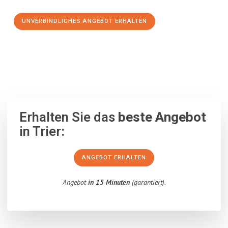
UNVERBINDLICHES ANGEBOT ERHALTEN
100% unverbindlich
– Garantiert eine Antwort
innerhalb von 15
Minuten
.
Erhalten Sie das
beste Angebot
in Trier:
ANGEBOT ERHALTEN
Angebot
in 15 Minuten
(garantiert).