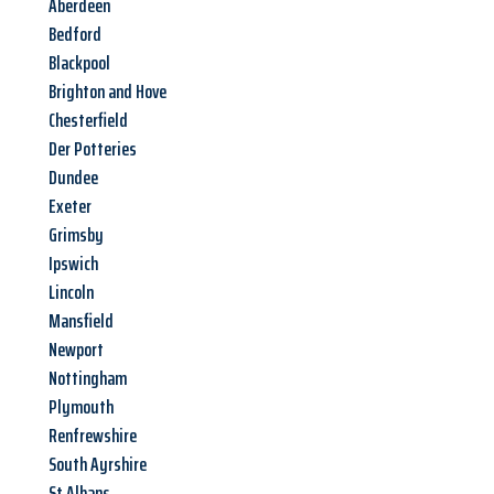
Aberdeen
Bedford
Blackpool
Brighton and Hove
Chesterfield
Der Potteries
Dundee
Exeter
Grimsby
Ipswich
Lincoln
Mansfield
Newport
Nottingham
Plymouth
Renfrewshire
South Ayrshire
St Albans