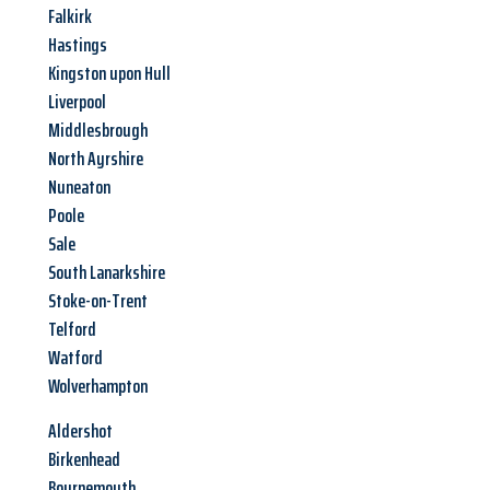
Falkirk
Hastings
Kingston upon Hull
Liverpool
Middlesbrough
North Ayrshire
Nuneaton
Poole
Sale
South Lanarkshire
Stoke-on-Trent
Telford
Watford
Wolverhampton
Aldershot
Birkenhead
Bournemouth