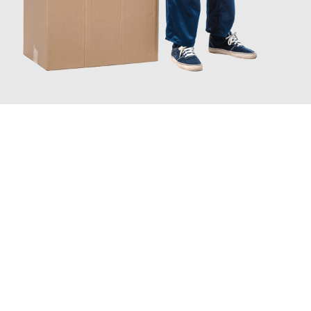
JETZT ANFRAGEN
Erleben Sie mit Umzugsmeister Berg Trier, wie
einfach und
stressfrei Ihr Umzug Trier Manchester
sein kann. Unser
Expertenteam steht bereit, um Ihnen einen reibungslosen
Übergang in Ihr neues Zuhause zu garantieren.