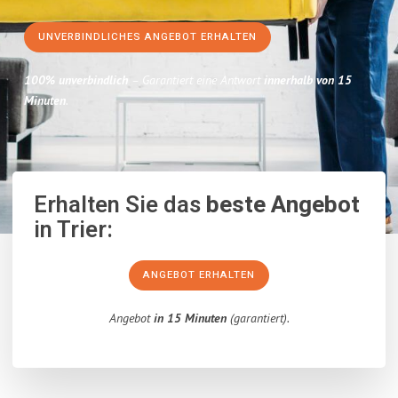
UNVERBINDLICHES ANGEBOT ERHALTEN
100% unverbindlich
– Garantiert eine Antwort
innerhalb von 15
Minuten
.
Erhalten Sie das
beste Angebot
in Trier:
ANGEBOT ERHALTEN
Angebot
in 15 Minuten
(garantiert).