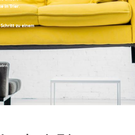
e in Trier
.
 Schritt zu einem
uten
.