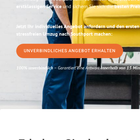
erstklassigen Service
und sichern Sie sich die
besten Preis
Jetzt Ihr individuelles Angebot anfordern und den ersten
stressfreien Umzug nach Southport machen:
UNVERBINDLICHES ANGEBOT ERHALTEN
100% unverbindlich
– Garantiert eine Antwort
innerhalb von 15 Min