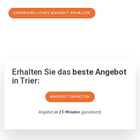
UNVERBINDLICHES ANGEBOT ERHALTEN
100% unverbindlich
– Garantiert eine Antwort
innerhalb von 15
Minuten
.
Erhalten Sie das
beste Angebot
in Trier:
ANGEBOT ERHALTEN
Angebot
in 15 Minuten
(garantiert).