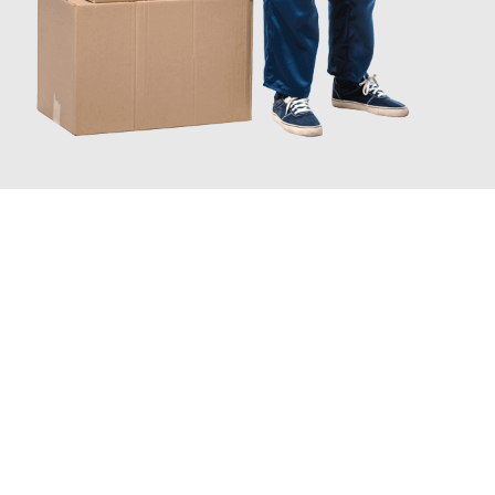
JETZT ANFRAGEN
Erleben Sie mit Umzugsmeister Berg Trier, wie
einfach und
stressfrei Ihr Umzug Trier Huddersfield
sein kann. Unser
Expertenteam steht bereit, um Ihnen einen reibungslosen
Übergang in Ihr neues Zuhause zu garantieren.