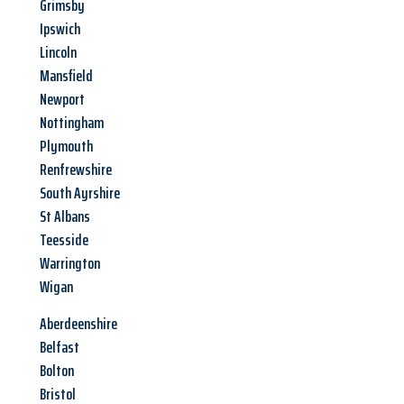
Grimsby
Ipswich
Lincoln
Mansfield
Newport
Nottingham
Plymouth
Renfrewshire
South Ayrshire
St Albans
Teesside
Warrington
Wigan
Aberdeenshire
Belfast
Bolton
Bristol