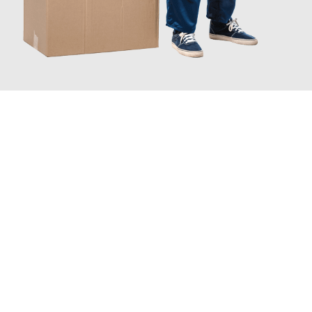
JETZT ANFRAGEN
Erleben Sie mit Umzugsmeister Berg Trier, wie
einfach und
stressfrei Ihr Umzug Trier Doncaster
sein kann. Unser
Expertenteam steht bereit, um Ihnen einen reibungslosen
Übergang in Ihr neues Zuhause zu garantieren.
Jetzt
unverbindliches Angebot
erhalten &