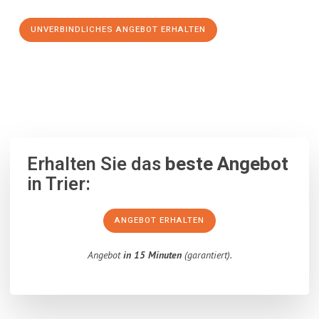
UNVERBINDLICHES ANGEBOT ERHALTEN
100% unverbindlich
– Garantiert eine Antwort
innerhalb von 15
Minuten
.
Erhalten Sie das
beste Angebot
in Trier:
ANGEBOT ERHALTEN
Angebot
in 15 Minuten
(garantiert).