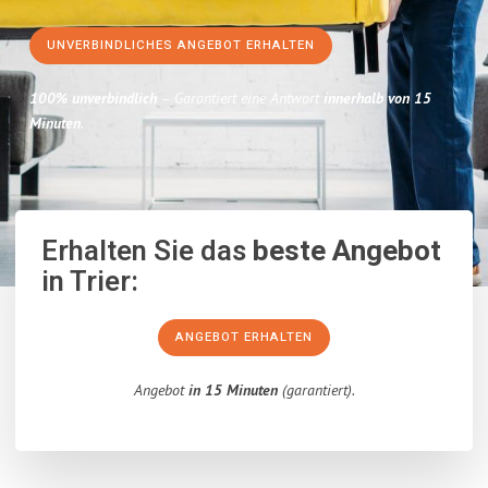
UNVERBINDLICHES ANGEBOT ERHALTEN
100% unverbindlich
– Garantiert eine Antwort
innerhalb von 15
Minuten
.
Erhalten Sie das
beste Angebot
in Trier:
ANGEBOT ERHALTEN
Angebot
in 15 Minuten
(garantiert).