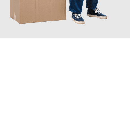
JETZT ANFRAGEN
Erleben Sie mit Umzugsmeister Berg Trier, wie
einfach und
stressfrei Ihr Umzug Trier Blackpool
sein kann. Unser
Expertenteam steht bereit, um Ihnen einen reibungslosen
Übergang in Ihr neues Zuhause zu garantieren.
Jetzt
unverbindliches Angebot
erhalten &