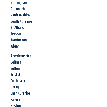
Nottingham
Plymouth
Renfrewshire
South Ayrshire
St Albans
Teesside
Warrington
Wigan
Aberdeenshire
Belfast
Bolton
Bristol
Colchester
Derby
East Ayrshire
Falkirk
Hastings