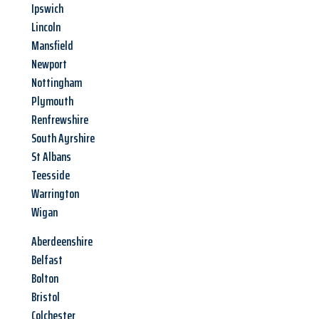
Ipswich
Lincoln
Mansfield
Newport
Nottingham
Plymouth
Renfrewshire
South Ayrshire
St Albans
Teesside
Warrington
Wigan
Aberdeenshire
Belfast
Bolton
Bristol
Colchester