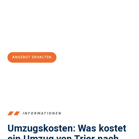
stressfrei Ihr Umzug Trier Wolverhampton
sein kann. Unser
Expertenteam steht bereit, um Ihnen einen reibungslosen
Übergang in Ihr neues Zuhause zu garantieren.
Jetzt
unverbindliches Angebot
erhalten &
100€ sparen:
ANGEBOT ERHALTEN
+4915792653391
INFORMATIONEN
Umzugskosten: Was kostet