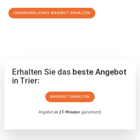
UNVERBINDLICHES ANGEBOT ERHALTEN
100% unverbindlich
– Garantiert eine Antwort
innerhalb von 15
Minuten
.
Erhalten Sie das
beste Angebot
in Trier:
ANGEBOT ERHALTEN
Angebot
in 15 Minuten
(garantiert).