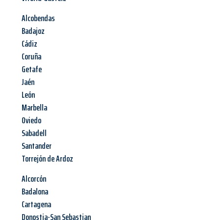
Alcobendas
Badajoz
Cádiz
Coruña
Getafe
Jaén
León
Marbella
Oviedo
Sabadell
Santander
Torrejón de Ardoz
Alcorcón
Badalona
Cartagena
Donostia-San Sebastian