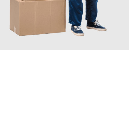
JETZT ANFRAGEN
Erleben Sie mit Umzugsmeister Berg Trier, wie
einfach und
stressfrei Ihr Umzug Trier Vitoria-Gasteiz
sein kann. Unser
Expertenteam steht bereit, um Ihnen einen reibungslosen
Übergang in Ihr neues Zuhause zu garantieren.