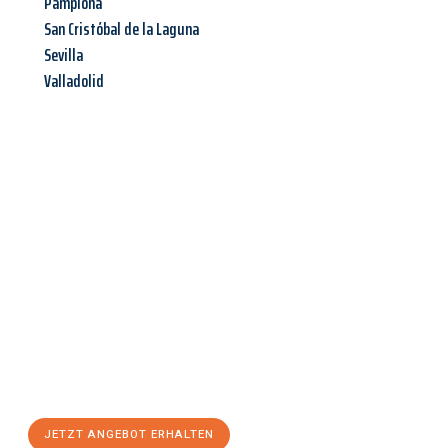
Pamplona
San Cristóbal de la Laguna
Sevilla
Valladolid
Jetzt anfragen &
Angebot
mit Best-Preis
erhalten!
Schicken Sie uns jetzt Ihre unverbindliche Anfrage und sichern
Sie sich Ihr
individuelles Umzugsangebot für Ihr Anliegen in
Trier
zum Best-Preis! Nutzen Sie die Gelegenheit für einen
stressfreien Umzug
mit maximalem Komfort:
JETZT ANGEBOT ERHALTEN