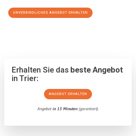
UNVERBINDLICHES ANGEBOT ERHALTEN
100% unverbindlich
– Garantiert eine Antwort
innerhalb von 15
Minuten
.
Erhalten Sie das
beste Angebot
in Trier:
ANGEBOT ERHALTEN
Angebot
in 15 Minuten
(garantiert).