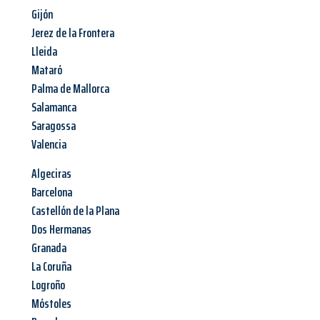
Gijón
Jerez de la Frontera
Lleida
Mataró
Palma de Mallorca
Salamanca
Saragossa
Valencia
Algeciras
Barcelona
Castellón de la Plana
Dos Hermanas
Granada
La Coruña
Logroño
Móstoles