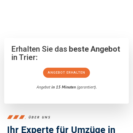
100% unverbindlich
– Garantiert eine Antwort
innerhalb von 15
Minuten
.
Erhalten Sie das
beste Angebot
in Trier:
ANGEBOT ERHALTEN
Angebot
in 15 Minuten
(garantiert).
ÜBER UNS
Ihr Experte für Umzüge in