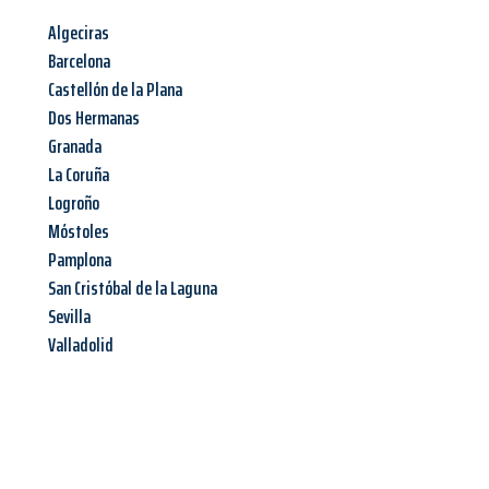
Algeciras
Barcelona
Castellón de la Plana
Dos Hermanas
Granada
La Coruña
Logroño
Móstoles
Pamplona
San Cristóbal de la Laguna
Sevilla
Valladolid