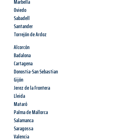
Marbella
Oviedo
Sabadell
Santander
Torrejón de Ardoz
Alcorcón
Badalona
Cartagena
Donostia-San Sebastian
Gijón
Jerez de la Frontera
Lleida
Mataró
Palma de Mallorca
Salamanca
Saragossa
Valencia