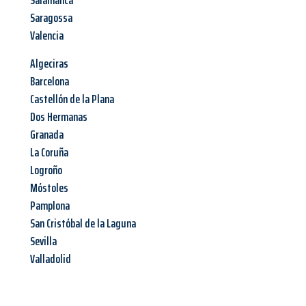
Salamanca
Saragossa
Valencia
Algeciras
Barcelona
Castellón de la Plana
Dos Hermanas
Granada
La Coruña
Logroño
Móstoles
Pamplona
San Cristóbal de la Laguna
Sevilla
Valladolid