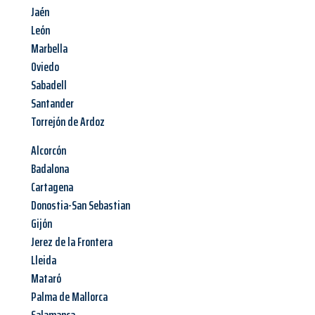
Jaén
León
Marbella
Oviedo
Sabadell
Santander
Torrejón de Ardoz
Alcorcón
Badalona
Cartagena
Donostia-San Sebastian
Gijón
Jerez de la Frontera
Lleida
Mataró
Palma de Mallorca