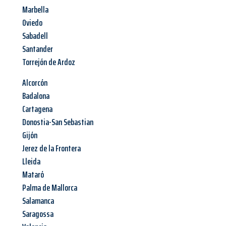
Marbella
Oviedo
Sabadell
Santander
Torrejón de Ardoz
Alcorcón
Badalona
Cartagena
Donostia-San Sebastian
Gijón
Jerez de la Frontera
Lleida
Mataró
Palma de Mallorca
Salamanca
Saragossa