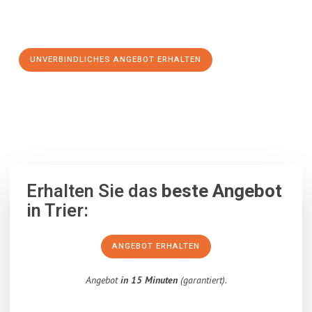
Schritt zu einem stressfreien Umzug nach San Cristóbal de
la Laguna machen:
UNVERBINDLICHES ANGEBOT ERHALTEN
100% unverbindlich
– Garantiert eine Antwort
innerhalb von 15
Minuten
.
Erhalten Sie das
beste Angebot
in Trier:
ANGEBOT ERHALTEN
Angebot
in 15 Minuten
(garantiert).