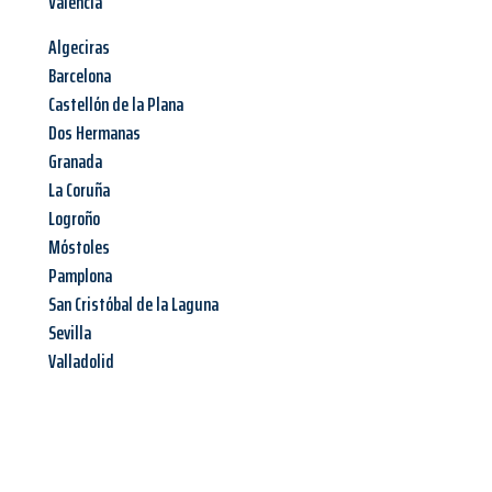
Valencia
Algeciras
Barcelona
Castellón de la Plana
Dos Hermanas
Granada
La Coruña
Logroño
Móstoles
Pamplona
San Cristóbal de la Laguna
Sevilla
Valladolid