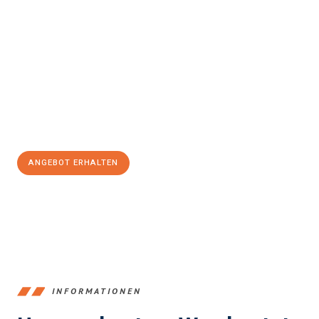
Erleben Sie mit Umzugsmeister Berg Trier, wie
einfach und
stressfrei Ihr Umzug Trier San Cristóbal de la Laguna
sein
kann. Unser Expertenteam steht bereit, um Ihnen einen
reibungslosen Übergang in Ihr neues Zuhause zu garantieren.
Jetzt
unverbindliches Angebot
erhalten &
100€ sparen:
ANGEBOT ERHALTEN
+4915792653391
INFORMATIONEN