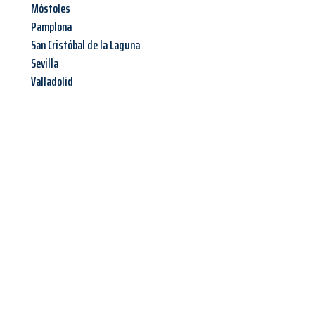
Móstoles
Pamplona
San Cristóbal de la Laguna
Sevilla
Valladolid
Jetzt anfragen &
Angebot
mit Best-Preis
erhalten!
Schicken Sie uns jetzt Ihre unverbindliche Anfrage und sichern
Sie sich Ihr
individuelles Umzugsangebot für Ihr Anliegen in
Trier
zum Best-Preis! Nutzen Sie die Gelegenheit für einen
stressfreien Umzug
mit maximalem Komfort: