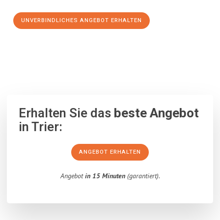
UNVERBINDLICHES ANGEBOT ERHALTEN
100% unverbindlich
– Garantiert eine Antwort
innerhalb von 15
Minuten
.
Erhalten Sie das
beste Angebot
in Trier:
ANGEBOT ERHALTEN
Angebot
in 15 Minuten
(garantiert).