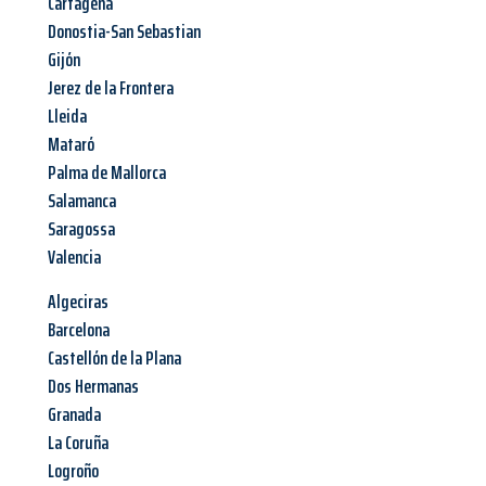
Cartagena
Donostia-San Sebastian
Gijón
Jerez de la Frontera
Lleida
Mataró
Palma de Mallorca
Salamanca
Saragossa
Valencia
Algeciras
Barcelona
Castellón de la Plana
Dos Hermanas
Granada
La Coruña
Logroño