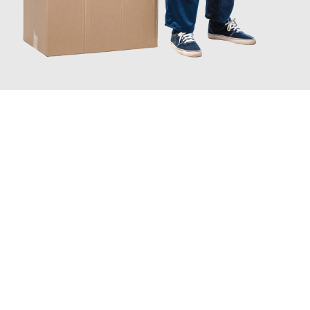
JETZT ANFRAGEN
Erleben Sie mit Umzugsmeister Berg Trier, wie
einfach und
stressfrei Ihr Umzug Trier Marbella
sein kann. Unser
Expertenteam steht bereit, um Ihnen einen reibungslosen
Übergang in Ihr neues Zuhause zu garantieren.
Jetzt
unverbindliches Angebot
erhalten &