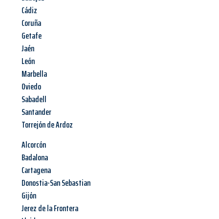
Cádiz
Coruña
Getafe
Jaén
León
Marbella
Oviedo
Sabadell
Santander
Torrejón de Ardoz
Alcorcón
Badalona
Cartagena
Donostia-San Sebastian
Gijón
Jerez de la Frontera