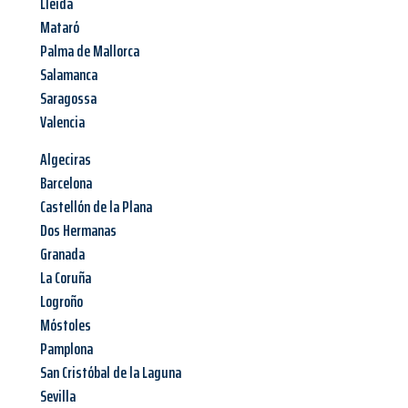
Lleida
Mataró
Palma de Mallorca
Salamanca
Saragossa
Valencia
Algeciras
Barcelona
Castellón de la Plana
Dos Hermanas
Granada
La Coruña
Logroño
Móstoles
Pamplona
San Cristóbal de la Laguna
Sevilla