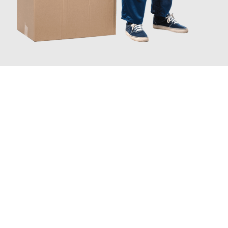
JETZT ANFRAGEN
Erleben Sie mit Umzugsmeister Berg Trier, wie
einfach und
stressfrei Ihr Umzug Trier Cartagena
sein kann. Unser
Expertenteam steht bereit, um Ihnen einen reibungslosen
Übergang in Ihr neues Zuhause zu garantieren.
Jetzt
unverbindliches Angebot
erhalten &