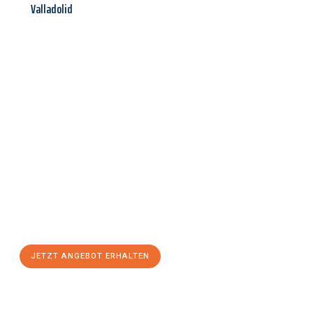
Valladolid
Jetzt anfragen &
Angebot
mit Best-Preis
erhalten!
Schicken Sie uns jetzt Ihre unverbindliche Anfrage und sichern
Sie sich Ihr
individuelles Umzugsangebot für Ihr Anliegen in
Trier
zum Best-Preis! Nutzen Sie die Gelegenheit für einen
stressfreien Umzug
mit maximalem Komfort:
JETZT ANGEBOT ERHALTEN