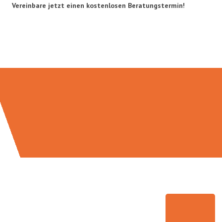
Vereinbare jetzt einen kostenlosen Beratungstermin!
Umzugsmeister Berg in Zahlen: