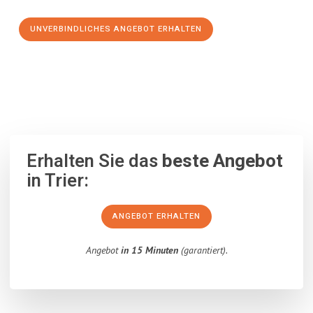
UNVERBINDLICHES ANGEBOT ERHALTEN
100% unverbindlich
– Garantiert eine Antwort
innerhalb von 15
Minuten
.
Erhalten Sie das
beste Angebot
in Trier:
ANGEBOT ERHALTEN
Angebot
in 15 Minuten
(garantiert).