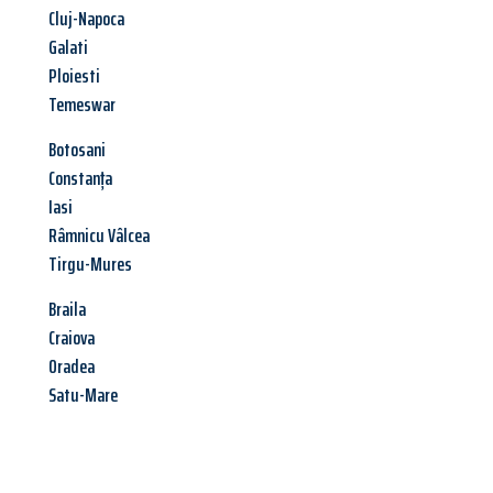
Cluj-Napoca
Galati
Ploiesti
Temeswar
Botosani
Constanța
Iasi
Râmnicu Vâlcea
Tirgu-Mures
Braila
Craiova
Oradea
Satu-Mare