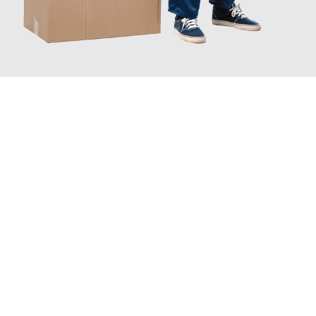
JETZT ANFRAGEN
Erleben Sie mit Umzugsmeister Berg Trier, wie
einfach und
stressfrei Ihr Umzug Trier Focsani
sein kann. Unser
Expertenteam steht bereit, um Ihnen einen reibungslosen
Übergang in Ihr neues Zuhause zu garantieren.
Jetzt
unverbindliches Angebot
erhalten &
100€ sparen: