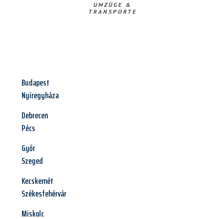
UMZÜGE &
TRANSPORTE
Budapest
Nyíregyháza
Debrecen
Pécs
Győr
Szeged
Kecskemét
Székesfehérvár
Miskolc