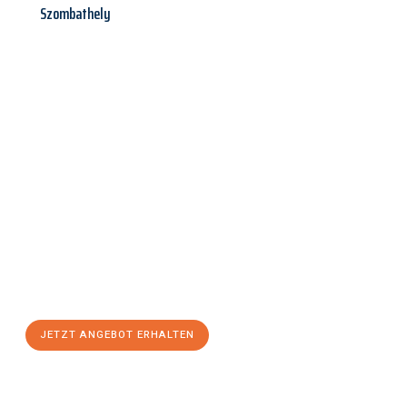
Szombathely
Jetzt anfragen &
Angebot
mit Best-Preis
erhalten!
Schicken Sie uns jetzt Ihre unverbindliche Anfrage und sichern
Sie sich Ihr
individuelles Umzugsangebot für Ihr Anliegen in
Trier
zum Best-Preis! Nutzen Sie die Gelegenheit für einen
stressfreien Umzug
mit maximalem Komfort:
JETZT ANGEBOT ERHALTEN