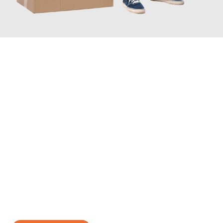
JETZT ANFRAGEN
Erleben Sie mit Umzugsmeister Berg Trier, wie
einfach und
stressfrei Ihr Umzug Trier Szeged
sein kann. Unser
Expertenteam steht bereit, um Ihnen einen reibungslosen
Übergang in Ihr neues Zuhause zu garantieren.
Jetzt
unverbindliches Angebot
erhalten &
100€ sparen: