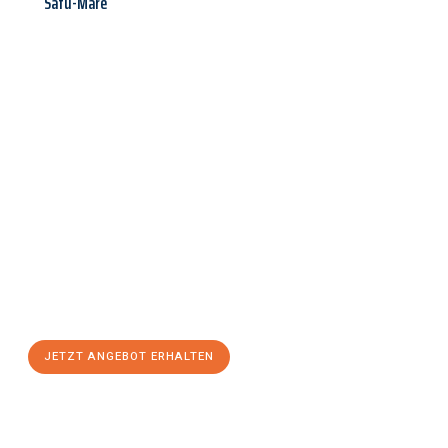
Satu-Mare
Jetzt anfragen &
Angebot
mit Best-Preis
erhalten!
Schicken Sie uns jetzt Ihre unverbindliche Anfrage und sichern
Sie sich Ihr
individuelles Umzugsangebot für Ihr Anliegen in
Trier
zum Best-Preis! Nutzen Sie die Gelegenheit für einen
stressfreien Umzug
mit maximalem Komfort:
JETZT ANGEBOT ERHALTEN