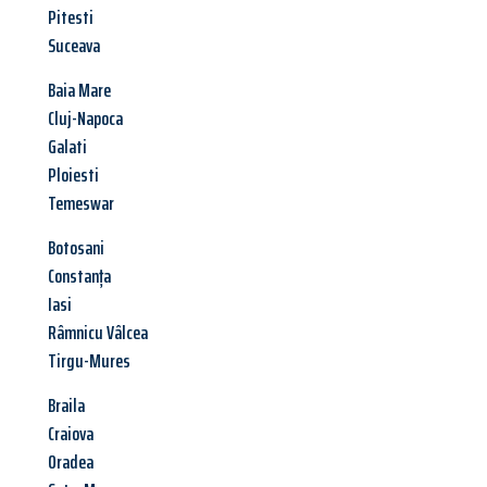
Pitesti
Suceava
Baia Mare
Cluj-Napoca
Galati
Ploiesti
Temeswar
Botosani
Constanța
Iasi
Râmnicu Vâlcea
Tirgu-Mures
Braila
Craiova
Oradea