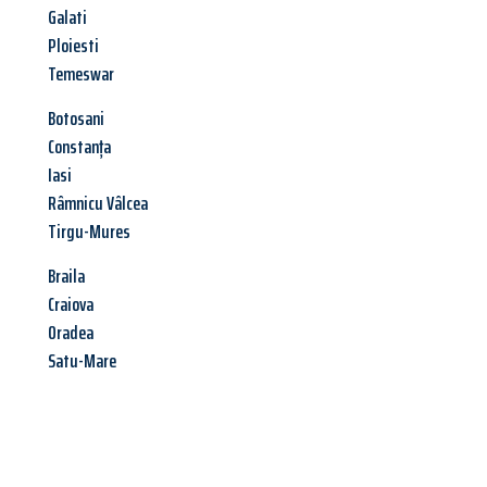
Galati
Ploiesti
Temeswar
Botosani
Constanța
Iasi
Râmnicu Vâlcea
Tirgu-Mures
Braila
Craiova
Oradea
Satu-Mare