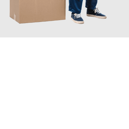
JETZT ANFRAGEN
Erleben Sie mit Umzugsmeister Berg Trier, wie
einfach und
stressfrei Ihr Umzug Trier Bukarest
sein kann. Unser
Expertenteam steht bereit, um Ihnen einen reibungslosen
Übergang in Ihr neues Zuhause zu garantieren.
Jetzt
unverbindliches Angebot
erhalten &