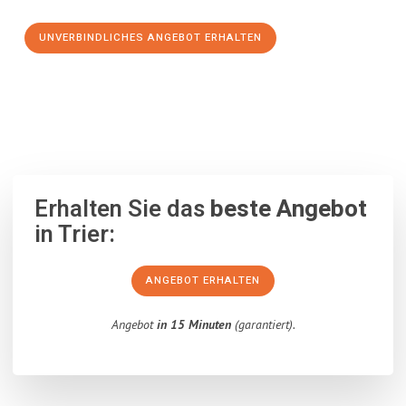
UNVERBINDLICHES ANGEBOT ERHALTEN
100% unverbindlich
– Garantiert eine Antwort
innerhalb von 15
Minuten
.
Erhalten Sie das
beste Angebot
in Trier:
ANGEBOT ERHALTEN
Angebot
in 15 Minuten
(garantiert).