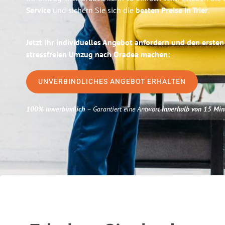
Service
und sichern Sie sich die
besten Preise in Trier
.
Jetzt Ihr individuelles Angebot anfordern und den ersten
stressfreien Umzug nach Oradea machen:
UNVERBINDLICHES ANGEBOT ERHALTEN
100% unverbindlich
– Garantiert eine Antwort
innerhalb von 15 Min