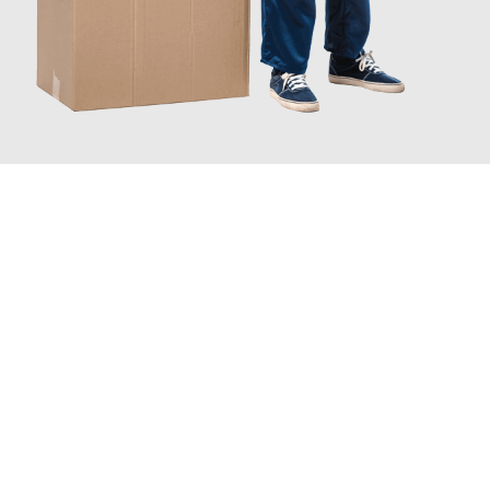
JETZT ANFRAGEN
Erleben Sie mit Umzugsmeister Berg Trier, wie
einfach und
stressfrei Ihr Umzug Trier Villeurbanne
sein kann. Unser
Expertenteam steht bereit, um Ihnen einen reibungslosen
Übergang in Ihr neues Zuhause zu garantieren.