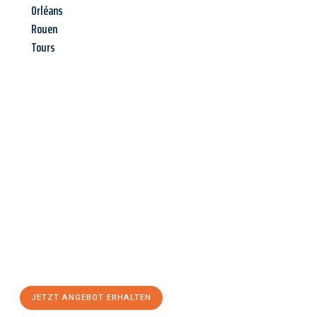
Orléans
Rouen
Tours
Jetzt anfragen &
Angebot
mit Best-Preis
erhalten!
Schicken Sie uns jetzt Ihre unverbindliche Anfrage und sichern
Sie sich Ihr
individuelles Umzugsangebot für Ihr Anliegen in
Trier
zum Best-Preis! Nutzen Sie die Gelegenheit für einen
stressfreien Umzug
mit maximalem Komfort:
JETZT ANGEBOT ERHALTEN