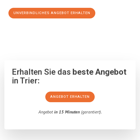
UNVERBINDLICHES ANGEBOT ERHALTEN
100% unverbindlich
– Garantiert eine Antwort
innerhalb von 15
Minuten
.
Erhalten Sie das
beste Angebot
in Trier:
ANGEBOT ERHALTEN
Angebot
in 15 Minuten
(garantiert).