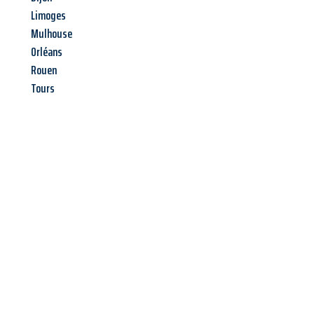
Limoges
Mulhouse
Orléans
Rouen
Tours
Jetzt anfragen &
Angebot
mit Best-Preis
erhalten!
Schicken Sie uns jetzt Ihre unverbindliche Anfrage und sichern
Sie sich Ihr
individuelles Umzugsangebot für Ihr Anliegen in
Trier
zum Best-Preis! Nutzen Sie die Gelegenheit für einen
stressfreien Umzug
mit maximalem Komfort: