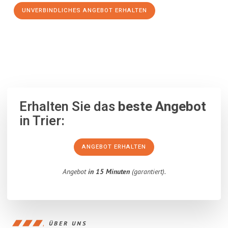
UNVERBINDLICHES ANGEBOT ERHALTEN
100% unverbindlich
– Garantiert eine Antwort
innerhalb von 15
Minuten
.
Erhalten Sie das
beste Angebot
in Trier:
ANGEBOT ERHALTEN
Angebot
in 15 Minuten
(garantiert).
ÜBER UNS