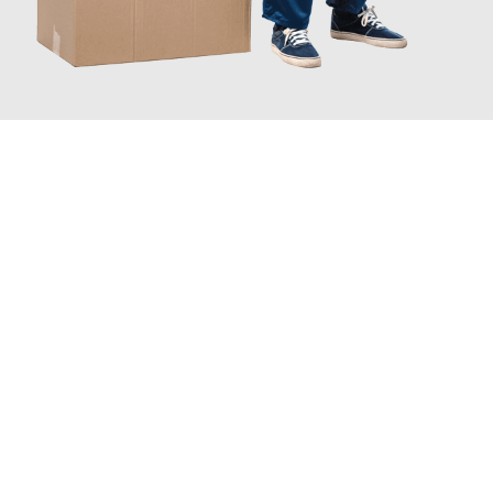
JETZT ANFRAGEN
Erleben Sie mit Umzugsmeister Berg Trier, wie
einfach und
stressfrei Ihr Umzug Trier Limoges
sein kann. Unser
Expertenteam steht bereit, um Ihnen einen reibungslosen
Übergang in Ihr neues Zuhause zu garantieren.
Jetzt
unverbindliches Angebot
erhalten &
100€ sparen: