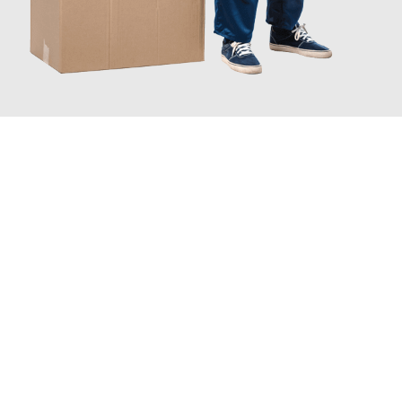
JETZT ANFRAGEN
Erleben Sie mit Umzugsmeister Berg Trier, wie
einfach und
stressfrei Ihr Umzug Trier Montpellier
sein kann. Unser
Expertenteam steht bereit, um Ihnen einen reibungslosen
Übergang in Ihr neues Zuhause zu garantieren.
Jetzt
unverbindliches Angebot
erhalten &