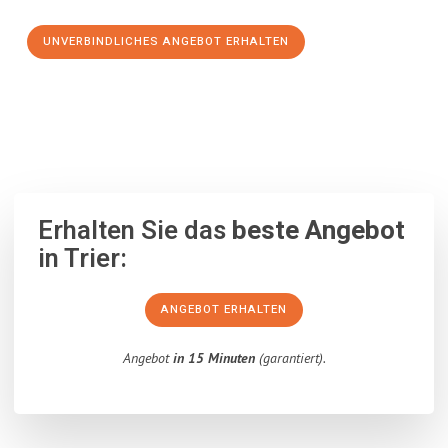
UNVERBINDLICHES ANGEBOT ERHALTEN
100% unverbindlich
– Garantiert eine Antwort
innerhalb von 15
Minuten
.
Erhalten Sie das
beste Angebot
in Trier:
ANGEBOT ERHALTEN
Angebot
in 15 Minuten
(garantiert).