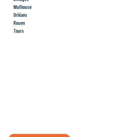
Mulhouse
Orléans
Rouen
Tours
Jetzt anfragen &
Angebot
mit Best-Preis
erhalten!
Schicken Sie uns jetzt Ihre unverbindliche Anfrage und sichern
Sie sich Ihr
individuelles Umzugsangebot für Ihr Anliegen in
Trier
zum Best-Preis! Nutzen Sie die Gelegenheit für einen
stressfreien Umzug
mit maximalem Komfort: