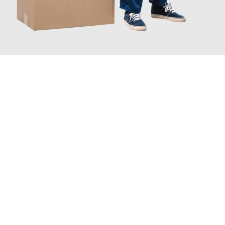
JETZT ANFRAGEN
Erleben Sie mit Umzugsmeister Berg Trier, wie
einfach und
stressfrei Ihr Umzug Trier Carouge
sein kann. Unser
Expertenteam steht bereit, um Ihnen einen reibungslosen
Übergang in Ihr neues Zuhause zu garantieren.
Jetzt
unverbindliches Angebot
erhalten &
100€ sparen: