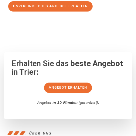
UNVERBINDLICHES ANGEBOT ERHALTEN
100% unverbindlich
– Garantiert eine Antwort
innerhalb von 15
Minuten
.
Erhalten Sie das
beste Angebot
in Trier:
ANGEBOT ERHALTEN
Angebot
in 15 Minuten
(garantiert).
ÜBER UNS