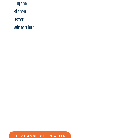
Lugano
Riehen
Uster
Winterthur
Jetzt anfragen &
Angebot
mit Best-Preis
erhalten!
Schicken Sie uns jetzt Ihre unverbindliche Anfrage und sichern
Sie sich Ihr
individuelles Umzugsangebot für Ihr Anliegen in
Trier
zum Best-Preis! Nutzen Sie die Gelegenheit für einen
stressfreien Umzug
mit maximalem Komfort:
JETZT ANGEBOT ERHALTEN