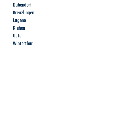
Dübendorf
Kreuzlingen
Lugano
Riehen
Uster
Winterthur
Jetzt anfragen &
Angebot
mit Best-Preis
erhalten!
Schicken Sie uns jetzt Ihre unverbindliche Anfrage und sichern
Sie sich Ihr
individuelles Umzugsangebot für Ihr Anliegen in
Trier
zum Best-Preis! Nutzen Sie die Gelegenheit für einen