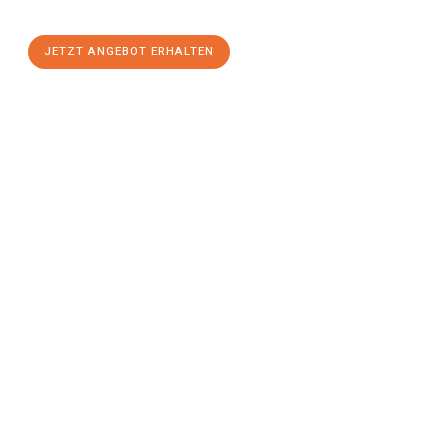
stressfreien Umzug
mit maximalem Komfort:
JETZT ANGEBOT ERHALTEN