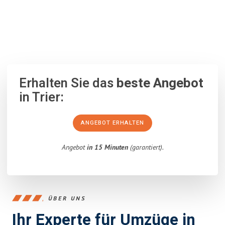
100% unverbindlich
– Garantiert eine Antwort
innerhalb von 15
Minuten
.
Erhalten Sie das
beste Angebot
in Trier:
ANGEBOT ERHALTEN
Angebot
in 15 Minuten
(garantiert).
ÜBER UNS
Ihr Experte für Umzüge in