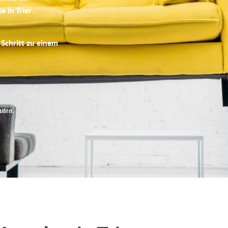
e in Trier
.
 Schritt zu einem
uten
.