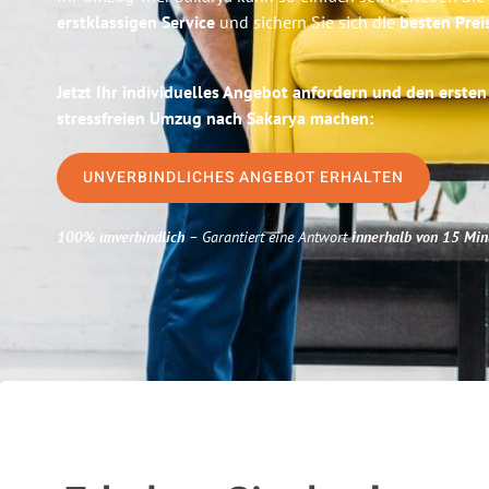
erstklassigen Service
und sichern Sie sich die
besten Preis
Jetzt Ihr individuelles Angebot anfordern und den ersten
stressfreien Umzug nach Sakarya machen:
UNVERBINDLICHES ANGEBOT ERHALTEN
100% unverbindlich
– Garantiert eine Antwort
innerhalb von 15 Min