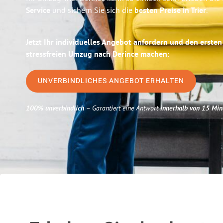
Service
und sichern Sie sich die
besten Preise in Trier
.
Jetzt Ihr individuelles Angebot anfordern und den ersten
stressfreien Umzug nach Derince machen:
UNVERBINDLICHES ANGEBOT ERHALTEN
100% unverbindlich
– Garantiert eine Antwort
innerhalb von 15 Min