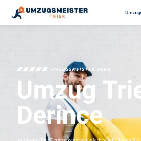
Umzugs
UMZUGSMEISTER BERG
Umzug Tri
Derince
Ihr Umzug Trier Derince kann so einfach sein! Erleben Si