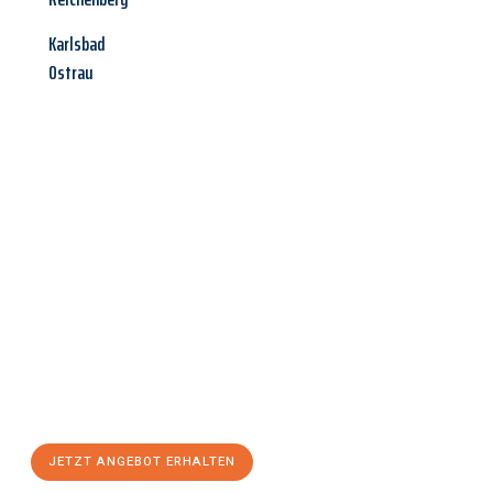
Karlsbad
Ostrau
Jetzt anfragen &
Angebot
mit Best-Preis
erhalten!
Schicken Sie uns jetzt Ihre unverbindliche Anfrage und sichern
Sie sich Ihr
individuelles Umzugsangebot für Ihr Anliegen in
Trier
zum Best-Preis! Nutzen Sie die Gelegenheit für einen
stressfreien Umzug
mit maximalem Komfort:
JETZT ANGEBOT ERHALTEN