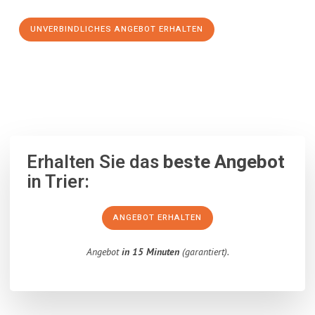
UNVERBINDLICHES ANGEBOT ERHALTEN
100% unverbindlich
– Garantiert eine Antwort
innerhalb von 15
Minuten
.
Erhalten Sie das
beste Angebot
in Trier:
ANGEBOT ERHALTEN
Angebot
in 15 Minuten
(garantiert).