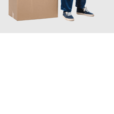
JETZT ANFRAGEN
Erleben Sie mit Umzugsmeister Berg Trier, wie
einfach und
stressfrei Ihr Umzug Trier Karlsbad
sein kann. Unser
Expertenteam steht bereit, um Ihnen einen reibungslosen
Übergang in Ihr neues Zuhause zu garantieren.
Jetzt
unverbindliches Angebot
erhalten &