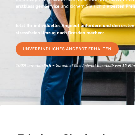
erstklassigen Service
und sichern Sie sich die
besten Preis
Jetzt Ihr individuelles Angebot anfordern und den ersten
stressfreien Umzug nach Dresden machen:
UNVERBINDLICHES ANGEBOT ERHALTEN
100% unverbindlich
– Garantiert eine Antwort
innerhalb von 15 Min