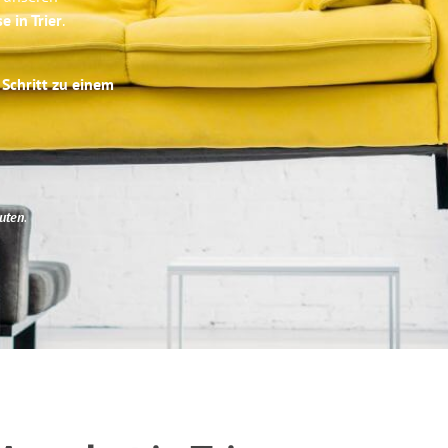
e in Trier
.
 Schritt zu einem
uten
.