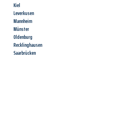
Kiel
Leverkusen
Mannheim
Münster
Oldenburg
Recklinghausen
Saarbrücken
Jetzt anfragen &
Angebot
mit Best-Preis
erhalten!
Schicken Sie uns jetzt Ihre unverbindliche Anfrage und sichern
Sie sich Ihr
individuelles Umzugsangebot für Ihr Anliegen in