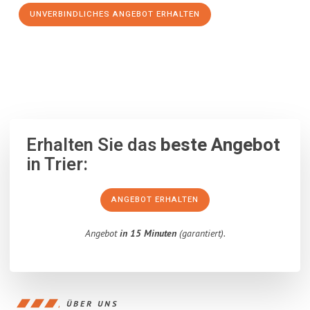
UNVERBINDLICHES ANGEBOT ERHALTEN
100% unverbindlich
– Garantiert eine Antwort
innerhalb von 15
Minuten
.
Erhalten Sie das
beste Angebot
in Trier:
ANGEBOT ERHALTEN
Angebot
in 15 Minuten
(garantiert).
ÜBER UNS