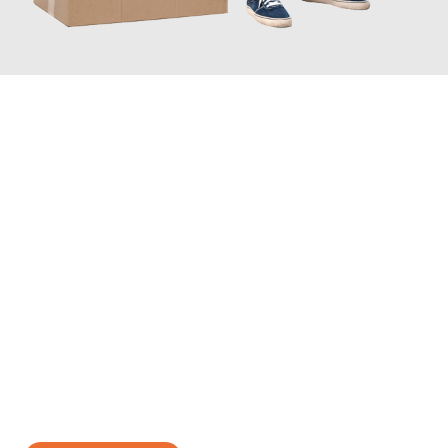
JETZT ANFRAGEN
Erleben Sie mit Umzugsmeister Berg Trier, wie
einfach und
stressfrei Ihr Umzug Trier Bottrop
sein kann. Unser
Expertenteam steht bereit, um Ihnen einen reibungslosen
Übergang in Ihr neues Zuhause zu garantieren.
Jetzt
unverbindliches Angebot
erhalten &
100€ sparen: