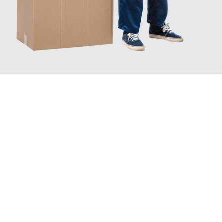
JETZT ANFRAGEN
Erleben Sie mit Umzugsmeister Berg Trier, wie
einfach und
stressfrei Ihr Umzug Trier Nova Gorica
sein kann. Unser
Expertenteam steht bereit, um Ihnen einen reibungslosen
Übergang in Ihr neues Zuhause zu garantieren.