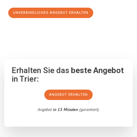
UNVERBINDLICHES ANGEBOT ERHALTEN
100% unverbindlich
– Garantiert eine Antwort
innerhalb von 15
Minuten
.
Erhalten Sie das
beste Angebot
in Trier:
ANGEBOT ERHALTEN
Angebot
in 15 Minuten
(garantiert).