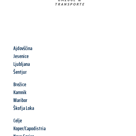
TRANSPORTE
Ajdovščina
Jesenice
Ljubljana
Šentjur
Brežice
Kamnik
Maribor
Škofja Loka
Celje
Koper/Capodistria