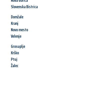
Nova Gorica
Slovenska Bistrica
Domžale
Kranj
Novo mesto
Velenje
Grosuplje
Krško
Ptuj
Žalec
Jetzt anfragen &
Angebot