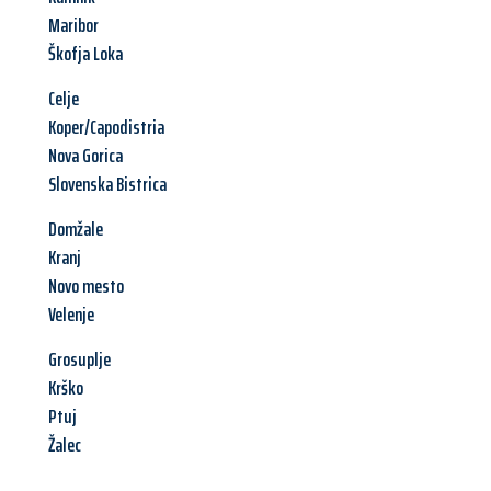
Maribor
Škofja Loka
Celje
Koper/Capodistria
Nova Gorica
Slovenska Bistrica
Domžale
Kranj
Novo mesto
Velenje
Grosuplje
Krško
Ptuj
Žalec