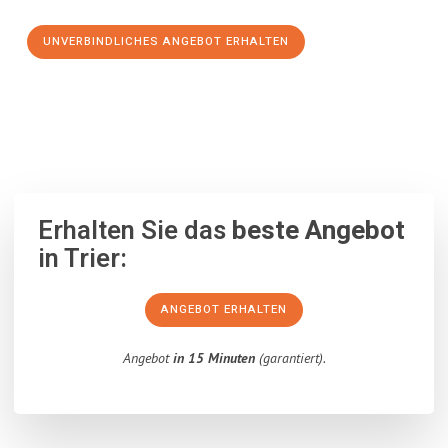
UNVERBINDLICHES ANGEBOT ERHALTEN
100% unverbindlich
– Garantiert eine Antwort
innerhalb von 15
Minuten
.
Erhalten Sie das
beste Angebot
in Trier:
ANGEBOT ERHALTEN
Angebot
in 15 Minuten
(garantiert).