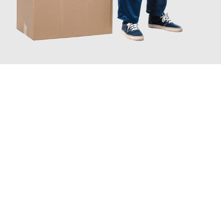
JETZT ANFRAGEN
Erleben Sie mit Umzugsmeister Berg Trier, wie
einfach und
stressfrei Ihr Umzug Trier Ljubljana
sein kann. Unser
Expertenteam steht bereit, um Ihnen einen reibungslosen
Übergang in Ihr neues Zuhause zu garantieren.
Jetzt
unverbindliches Angebot
erhalten &