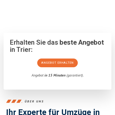
100% unverbindlich
– Garantiert eine Antwort
innerhalb von 15
Minuten
.
Erhalten Sie das
beste Angebot
in Trier:
ANGEBOT ERHALTEN
Angebot
in 15 Minuten
(garantiert).
ÜBER UNS
Ihr Experte für Umzüge in