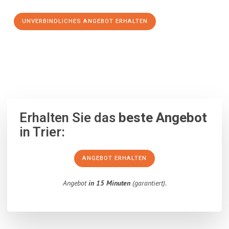
UNVERBINDLICHES ANGEBOT ERHALTEN
100% unverbindlich
– Garantiert eine Antwort
innerhalb von 15
Minuten
.
Erhalten Sie das
beste Angebot
in Trier:
ANGEBOT ERHALTEN
Angebot
in 15 Minuten
(garantiert).