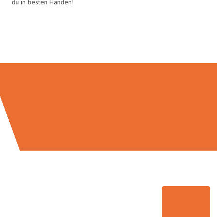
du in besten Händen!
Umzugsmeister Berg in Zahlen: