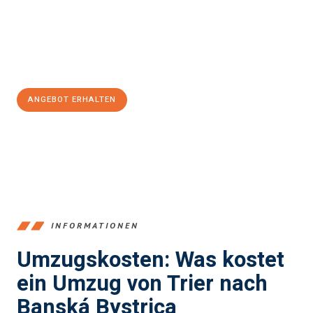
Übergang in Ihr neues Zuhause zu garantieren.
Jetzt
unverbindliches Angebot
erhalten &
100€ sparen:
ANGEBOT ERHALTEN
+4915792653391
INFORMATIONEN
Umzugskosten: Was kostet
ein Umzug von Trier nach
Banská Bystrica