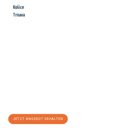
Košice
Trnava
Jetzt anfragen &
Angebot
mit Best-Preis
erhalten!
Schicken Sie uns jetzt Ihre unverbindliche Anfrage und sichern
Sie sich Ihr
individuelles Umzugsangebot für Ihr Anliegen in
Trier
zum Best-Preis! Nutzen Sie die Gelegenheit für einen
stressfreien Umzug
mit maximalem Komfort:
JETZT ANGEBOT ERHALTEN