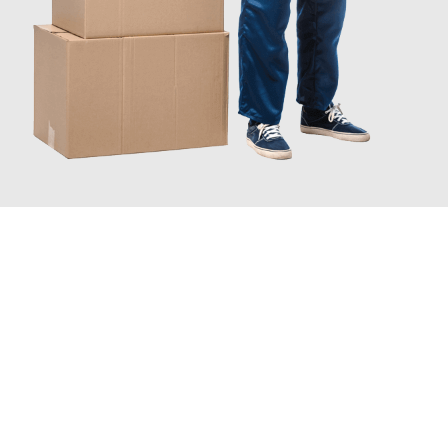
JETZT ANFRAGEN
Erleben Sie mit Umzugsmeister Berg Trier, wie
einfach und
stressfrei Ihr Umzug Trier Banská Bystrica
sein kann. Unser
Expertenteam steht bereit, um Ihnen einen reibungslosen