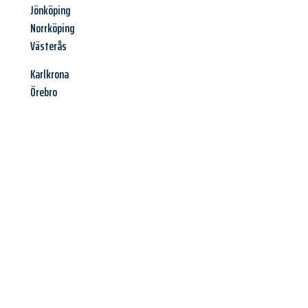
Jönköping
Norrköping
Västerås
Karlkrona
Örebro
Jetzt anfragen &
Angebot
mit Best-Preis
erhalten!
Schicken Sie uns jetzt Ihre unverbindliche Anfrage und sichern
Sie sich Ihr
individuelles Umzugsangebot für Ihr Anliegen in
Trier
zum Best-Preis! Nutzen Sie die Gelegenheit für einen
stressfreien Umzug
mit maximalem Komfort: