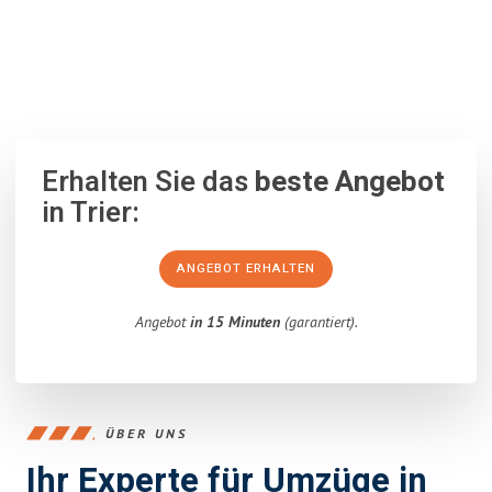
100% unverbindlich
– Garantiert eine Antwort
innerhalb von 15
Minuten
.
Erhalten Sie das
beste Angebot
in Trier:
ANGEBOT ERHALTEN
Angebot
in 15 Minuten
(garantiert).
ÜBER UNS
Ihr Experte für Umzüge in