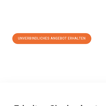
erstklassigen Service
und sichern Sie sich die
besten Prei
Jetzt Ihr individuelles Angebot anfordern und den erst
stressfreien Umzug nach Norwegen machen:
UNVERBINDLICHES ANGEBOT ERHALTEN
100% unverbindlich
– Garantiert eine Antwort
innerhalb von 15 Min