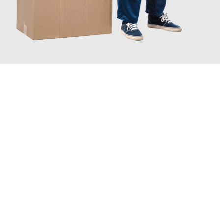
JETZT ANFRAGEN
Erleben Sie mit Umzugsmeister Berg Trier, wie
einfach und
stressfrei Ihr Umzug Trier Rovaniemi
sein kann. Unser
Expertenteam steht bereit, um Ihnen einen reibungslosen
Übergang in Ihr neues Zuhause zu garantieren.
Jetzt
unverbindliches Angebot
erhalten &