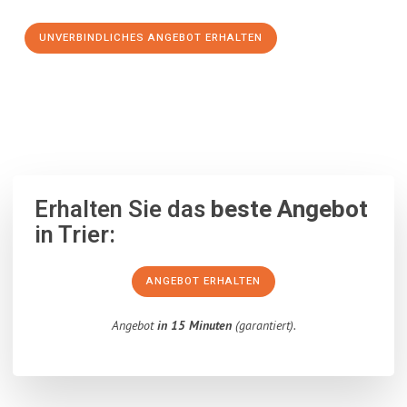
UNVERBINDLICHES ANGEBOT ERHALTEN
100% unverbindlich
– Garantiert eine Antwort
innerhalb von 15
Minuten
.
Erhalten Sie das
beste Angebot
in Trier:
ANGEBOT ERHALTEN
Angebot
in 15 Minuten
(garantiert).