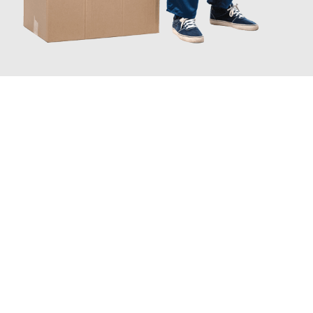
JETZT ANFRAGEN
Erleben Sie mit Umzugsmeister Berg Trier, wie
einfach und
stressfrei Ihr Umzug Trier Horsens
sein kann. Unser
Expertenteam steht bereit, um Ihnen einen reibungslosen
Übergang in Ihr neues Zuhause zu garantieren.
Jetzt
unverbindliches Angebot
erhalten &
100€ sparen: