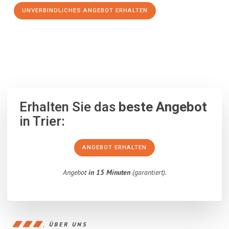
UNVERBINDLICHES ANGEBOT ERHALTEN
100% unverbindlich
– Garantiert eine Antwort
innerhalb von 15
Minuten
.
Erhalten Sie das
beste Angebot
in Trier:
ANGEBOT ERHALTEN
Angebot
in 15 Minuten
(garantiert).
ÜBER UNS