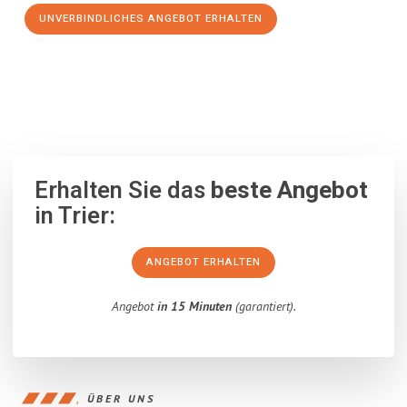
UNVERBINDLICHES ANGEBOT ERHALTEN
100% unverbindlich
– Garantiert eine Antwort
innerhalb von 15
Minuten
.
Erhalten Sie das
beste Angebot
in Trier:
ANGEBOT ERHALTEN
Angebot
in 15 Minuten
(garantiert).
ÜBER UNS