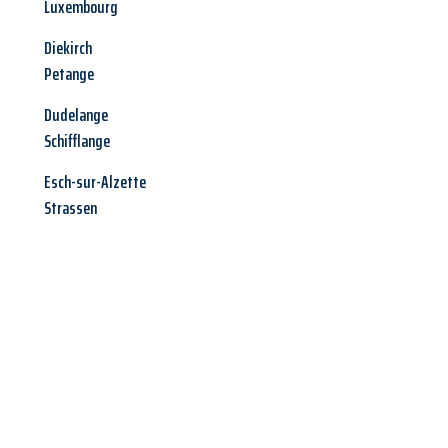
Luxembourg
Diekirch
Petange
Dudelange
Schifflange
Esch-sur-Alzette
Strassen
Jetzt anfragen &
Angebot
mit Best-Preis
erhalten!