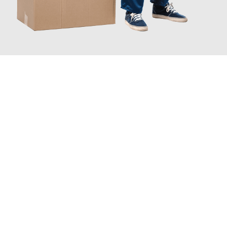
JETZT ANFRAGEN
Erleben Sie mit Umzugsmeister Berg Trier, wie
einfach und
stressfrei Ihr Umzug Trier Petange
sein kann. Unser
Expertenteam steht bereit, um Ihnen einen reibungslosen
Übergang in Ihr neues Zuhause zu garantieren.
Jetzt
unverbindliches Angebot
erhalten &
100€ sparen: