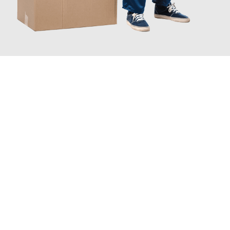
JETZT ANFRAGEN
Erleben Sie mit Umzugsmeister Berg Trier, wie
einfach und
stressfrei Ihr Umzug Trier Ancona
sein kann. Unser
Expertenteam steht bereit, um Ihnen einen reibungslosen
Übergang in Ihr neues Zuhause zu garantieren.
Jetzt
unverbindliches Angebot
erhalten &
100€ sparen: