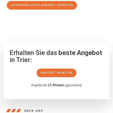
UNVERBINDLICHES ANGEBOT ERHALTEN
100% unverbindlich
– Garantiert eine Antwort
innerhalb von 15
Minuten
.
Erhalten Sie das
beste Angebot
in Trier:
ANGEBOT ERHALTEN
Angebot
in 15 Minuten
(garantiert).
ÜBER UNS