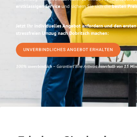
erstklassigen Service
und sichern Sie sich die
besten Preis
Jetzt Ihr individuelles Angebot anfordern und den ersten
stressfreien Umzug nach Dobritsch machen:
UNVERBINDLICHES ANGEBOT ERHALTEN
100% unverbindlich
– Garantiert eine Antwort
innerhalb von 15 Min