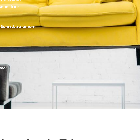
e in Trier
.
 Schritt zu einem
uten
.